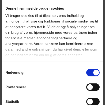
Denne hjemmeside bruger cookies
Vi bruger cookies til at tilpasse vores indhold og
annoncer, til at vise dig funktioner til sociale medier og til
at analysere vores trafik. Vi deler også oplysninger om
din brug af vores hjemmeside med vores partnere inden
for sociale medier, annonceringspartnere og
analysepartnere. Vores partnere kan kombinere disse
data med andre oplysninger, du har givet dem, eller som
de har indsamlet fra din brug af deres tjenester.
S
SPILREKLAME
a
Nødvendig
m
t
y
k
NÆVNET
Præferencer
k
e
v
a
Statistik
l