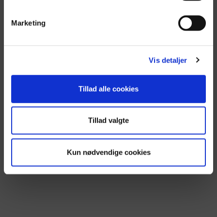
g
Marketing
Vis detaljer
Tillad alle cookies
Tillad valgte
Kun nødvendige cookies