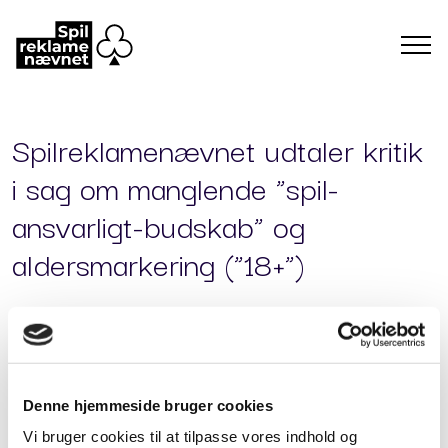
Spilreklamenævnet udtaler kritik
i sag om manglende ”spil-
ansvarligt-budskab” og
aldersmarkering (”18+”)
2026-04-30
Ny beslutning om udtalelse fra
Spilreklamenævnet
Denne hjemmeside bruger cookies
Spilreklamenævnet har behandlet en sag, hvor der var
klaget over, at der ved et Facebook-opslag fra gruppen
Vi bruger cookies til at tilpasse vores indhold og