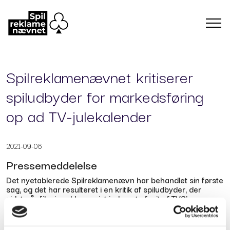
Spilreklamenævnet kritiserer
spiludbyder for markedsføring
op ad TV-julekalender
2021-09-06
Pressemeddelelse
Det nyetablerede Spilreklamenævn har behandlet sin første
sag, og det har resulteret i en kritik af spiludbyder, der
sidste år fik sin reklame vist inden et afsnit af TV2’s
julekalender, Juleønsket.
Da seerne i december sidste år tændte for TV2’s